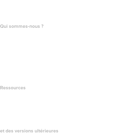
name.com API
Programme d'affiliation
Qui sommes-nous ?
The name.com Team
Carrières
name.gives
name.com Blog
Newsroom
Ressources
Recherche Whois
QUELLE EST MON ADRESSE IP?
California Notice at Collection
et des versions ultérieures