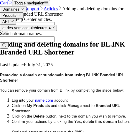
Cart
Toggle navigation
Name.com
Support
Articles
Adding and deleting domains for
Domaines
BL.INK Branded URL Shortener
Produits
Search Help Center articles
.
API
et des versions ultérieures
●
Search domain names
.
Adding and deleting domains for BL.INK
Branded URL Shortener
Last Updated: July 31, 2025
Removing a domain or subdomain from using BL.INK Branded URL
Shortener
You can remove your domain from Bl.ink by completing the steps below:
Log into your
name.com
account
Click on
My Products
and click
Manage
next to
Branded URL
Shortener
Click on the
Delete
button, next to the domain you wish to remove.
Confirm your actions by clicking the
Yes, delete this domain
button.