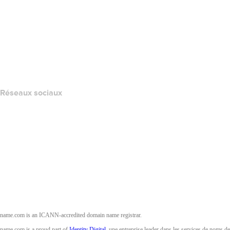
Centre d'aide
Nous contacter
Signaler un abus
Layered Access Request
Accessibility
Réseaux sociaux
Facebook
Twitter
Instagram
YouTube
name.com is an ICANN-accredited domain name registrar.
name.com is a proud part of
Identity Digital
, une entreprise leader dans les services de noms de