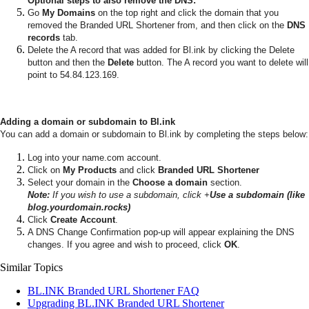
Optional steps to also remove the DNS:
Go
My Domains
on the top right and click the domain that you
removed the Branded URL Shortener from, and then click on the
DNS
records
tab.
Delete the A record that was added for Bl.ink by clicking the Delete
button and then the
Delete
button. The A record you want to delete will
point to 54.84.123.169.
Adding a domain or subdomain to Bl.ink
You can add a domain or subdomain to Bl.ink by completing the steps below:
Log into your name.com account.
Click on
My Products
and click
Branded URL Shortener
Select your domain in the
Choose a domain
section.
Note:
If you wish to use a subdomain, click +
Use a subdomain (like
blog.yourdomain.rocks)
Click
Create Account
.
A DNS Change Confirmation pop-up will appear explaining the DNS
changes. If you agree and wish to proceed, click
OK
.
Similar Topics
BL.INK Branded URL Shortener FAQ
Upgrading BL.INK Branded URL Shortener