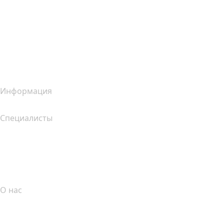
Конструктор сайтов Wix
Услуги для сайтов (сравнение)
Обзор почтовых услуг
Обзор хостинг-услуг
Обзор SSL-продуктов
Информация
Специалисты
Инвестиции в домены
name.com API
Партнерская программа
О нас
The name.com Team
Вакансии