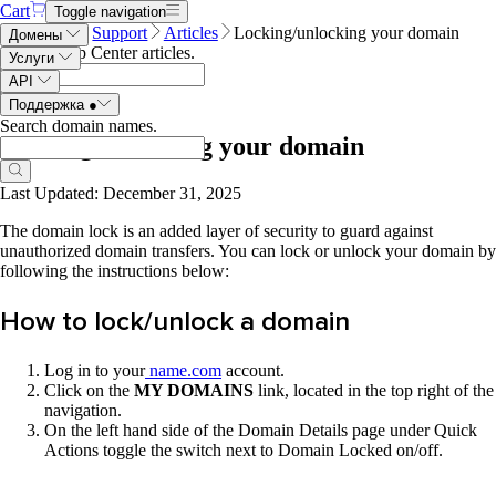
Cart
Toggle navigation
Name.com
Support
Articles
Locking/unlocking your domain
Домены
Search Help Center articles
.
Услуги
API
Поддержка
●
Search domain names
.
Locking/unlocking your domain
Last Updated: December 31, 2025
The domain lock is an added layer of security to guard against
unauthorized domain transfers. You can lock or unlock your domain by
following the instructions below:
How to lock/unlock a domain
Log in to your
n
ame.com
account.
Click on the
MY DOMAINS
link, located in the top right of the
navigation.
On the left hand side of the Domain Details page under Quick
Actions toggle the switch next to Domain Locked on/off.