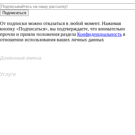
Подписаться
От подписки можно отказаться в любой момент. Нажимая
кнопку «Подписаться», вы подтверждаете, что внимательно
прочли и прияли положения раздела
Конфиденциальность
в
отношении использования ваших личных данных
Доменные имена
Услуги
Хостинг
Облачный хостинг
Хостинг для WordPress
Почта Titan
Google Workspace
SSL-сертификаты