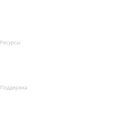
name.gives
name.com Blog
Newsroom
Ресурсы
Поиск по Whois
Какой у меня IP-адрес??
Уведомление о сборе данных в Калифорнии
Поддержка
Справочный центр
Связаться с нами
Подача жалоб
Layered Access Request
Accessibility