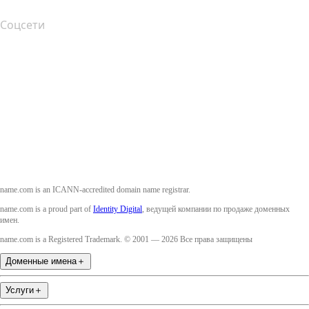
Соцсети
Facebook
Twitter
Instagram
YouTube
name.com is an ICANN-accredited domain name registrar.
name.com is a proud part of
Identity Digital
, ведущей компании по продаже доменных
имен.
name.com is a Registered Trademark. © 2001 — 2026 Все права защищены
Доменные имена
＋
Услуги
＋