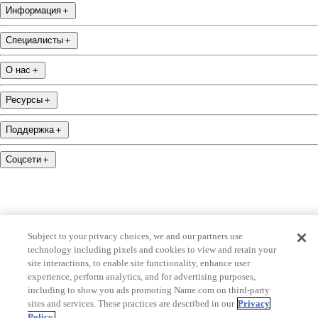
Информация
＋
Специалисты
＋
О нас
＋
Ресурсы
＋
Поддержка
＋
Соцсети
＋
Subject to your privacy choices, we and our partners use
name.com is an ICANN-accredited domain name registrar.
technology including pixels and cookies to view and retain your
site interactions, to enable site functionality, enhance user
name.com is a proud part of Identity Digital, ведущей компании по продаже доменных
experience, perform analytics, and for advertising purposes,
имен.
including to show you ads promoting Name.com on third-party
sites and services. These practices are described in our
Privacy
name.com is a Registered Trademark. © 2001 — 2026 Все права защищены
Policy.