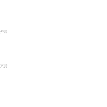
name.gives
name.com Blog
Newsroom
资源
Whois 搜索
什么是我的 IP 地址?
California Notice at Collection
支持
帮助中心
联系我们
报告滥用行为
Layered Access Request
Accessibility