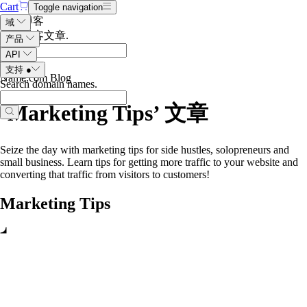
Cart
Toggle navigation
搜索博客
域
搜索博客文章
.
产品
API
支持
●
Name.com Blog
Search domain names
.
‘Marketing Tips’
文章
Seize the day with marketing tips for side hustles, solopreneurs and
small business. Learn tips for getting more traffic to your website and
converting that traffic from visitors to customers!
Marketing Tips