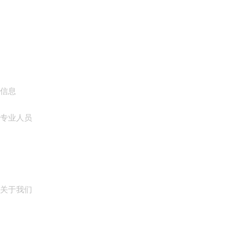
Wix Website Builder
比较网站产品
比较电子邮件产品
比较托管产品
比较 SSL 产品
信息
专业人员
域名投资
name.com API
联盟计划
关于我们
The name.com Team
职业生涯