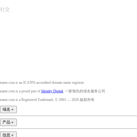
社交
Facebook
Twitter
Instagram
YouTube
name.com is an ICANN-accredited domain name registrar.
name.com is a proud part of
Identity Digital
, 一家领先的域名服务公司.
name.com is a Registered Trademark. © 2001 — 2026 版权所有
域名
＋
产品
＋
信息
＋