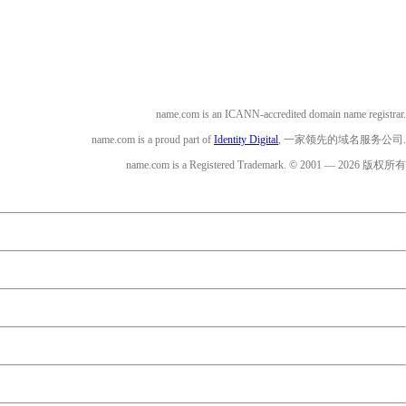
name.com is an ICANN-accredited domain name registrar.
name.com is a proud part of
Identity Digital
, 一家领先的域名服务公司.
name.com is a Registered Trademark. © 2001 — 2026 版权所有