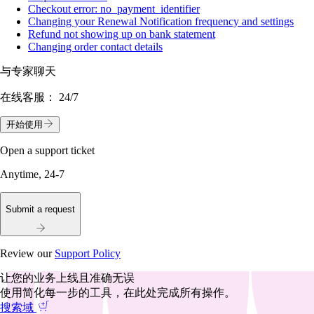
Checkout error: no_payment_identifier
Changing your Renewal Notification frequency and settings
Refund not showing up on bank statement
Changing order contact details
与专家聊天
在线客服：
24/7
开始使用
Open a support ticket
Anytime, 24-7
Submit a request
Review our
Support Policy
让您的业务上线且准确无误
使用简化每一步的工具，在此处完成所有操作。
搜索域