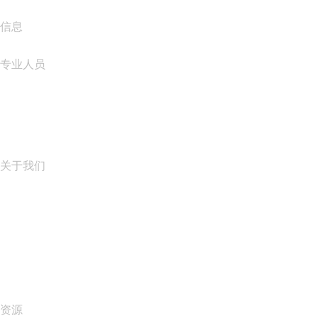
信息
专业人员
域名投资
name.com API
联盟计划
关于我们
The name.com Team
职业生涯
name.gives
name.com Blog
Newsroom
资源