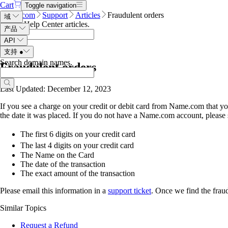
Cart
Toggle navigation
Name.com
Support
Articles
Fraudulent orders
域
Search Help Center articles
.
产品
API
支持
●
Search domain names
.
Fraudulent orders
Last Updated: December 12, 2023
If you see a charge on your credit or debit card from Name.com that y
the date it was placed. If you do not have a Name.com account, please 
The first 6 digits on your credit card
The last 4 digits on your credit card
The Name on the Card
The date of the transaction
The exact amount of the transaction
Please email this information in a
support ticket
. Once we find the fraud
Similar Topics
Request a Refund