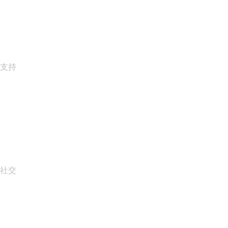
Whois 搜索
什么是我的 IP 地址?
California Notice at Collection
支持
帮助中心
联系我们
报告滥用行为
Layered Access Request
Accessibility
社交
Facebook
Twitter
Instagram