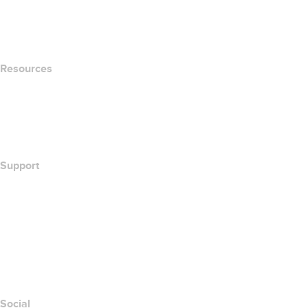
name.com Blog
Newsroom
Resources
Whois Search
What's My IP Address?
California Notice at Collection
Support
Help Center
Contact Us
Report Abuse
Layered Access Request
Accessibility
Social