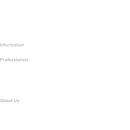
Compare Website Products
Compare Email Products
Compare Hosting Products
Compare SSL Products
Information
Professionals
Domain Investing
name.com API
Affiliate Program
About Us
The name.com Team
Careers
name.gives