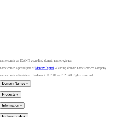
Facebook
Twitter
Instagram
Youtube
name.com is an ICANN-accredited domain name registrar.
name.com is a proud part of
Identity Digital
, a leading domain name services company.
name.com is a Registered Trademark. © 2001 — 2026 All Rights Reserved
Domain Names
＋
Products
＋
Information
＋
Professionals
＋