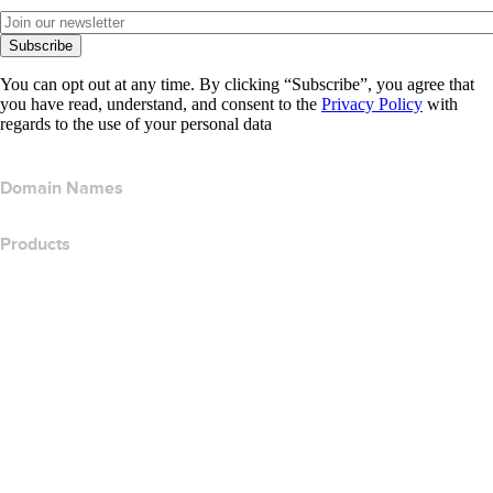
Subscribe
You can opt out at any time. By clicking “Subscribe”, you agree that
you have read, understand, and consent to the
Privacy Policy
with
regards to the use of your personal data
Domain Names
Products
Web Hosting
Cloud Hosting
WordPress Hosting
Titan Email
Google Workspace
SSL Certificates
Wix Website Builder