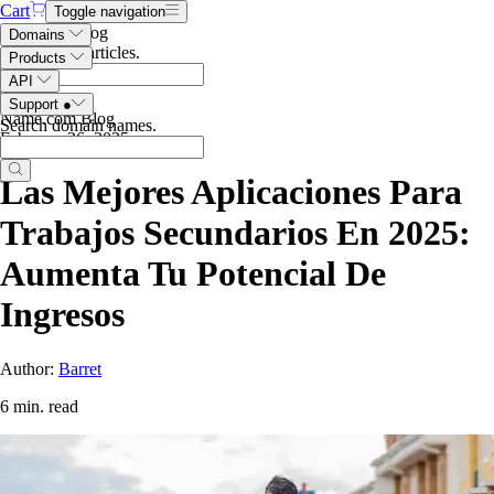
Cart
Toggle navigation
Search the blog
Domains
Search blog articles
.
Products
API
Support
●
Name.com Blog
Search domain names
.
February 26, 2025
Las Mejores Aplicaciones Para
Trabajos Secundarios En 2025:
Aumenta Tu Potencial De
Ingresos
Author:
Barret
6 min. read